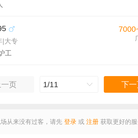
人
95
7000
年|大专
炉工
上一页
1/11
下一
职场从来没有过客，请先
登录
或
注册
获取更好的服