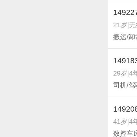
14922
21岁|
搬运/卸
14918
29岁|4
司机/驾
14920
41岁|4
数控车床