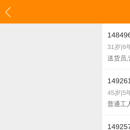
14849
31岁|6
送货员,
14926
45岁|5
普通工人
14925