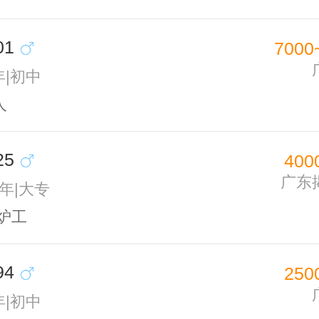
01
7000
年|初中
人
25
400
广东
5年|大专
炉工
94
250
年|初中