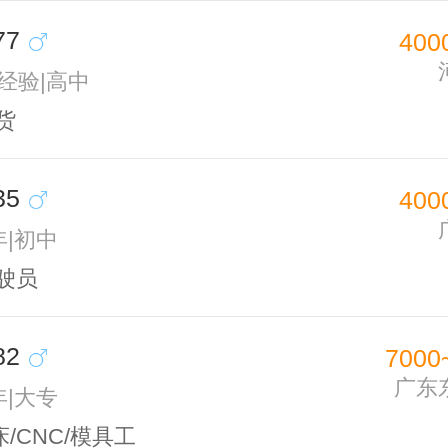
77
400
无经验|高中
货
35
400
年|初中
驶员
82
7000
广东
年|大专
/CNC/模具工