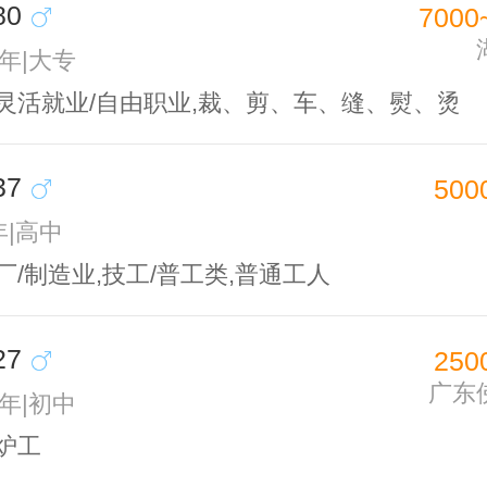
80
7000
5年|大专
,灵活就业/自由职业,裁、剪、车、缝、熨、烫
37
500
年|高中
厂/制造业,技工/普工类,普通工人
27
250
广东
1年|初中
炉工