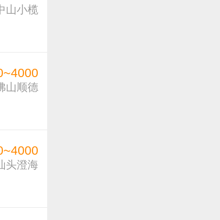
中山小榄
0~4000
佛山顺德
0~4000
汕头澄海