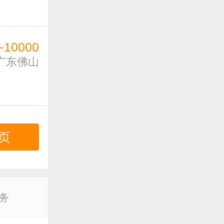
~10000
广东佛山
页
务