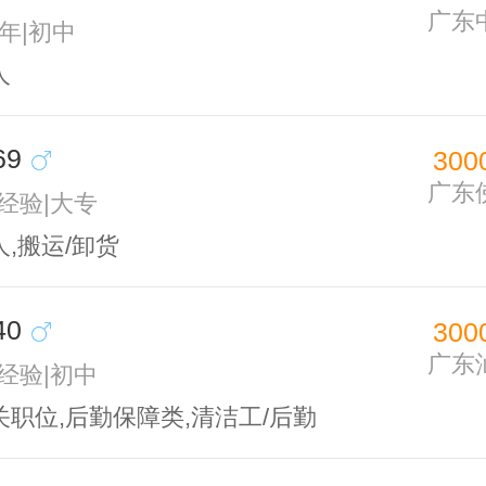
广东
5年|初中
人
69
300
广东
无经验|大专
,搬运/卸货
40
300
广东
无经验|初中
职位,后勤保障类,清洁工/后勤