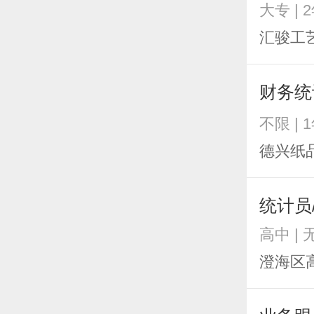
大专 | 
汇骏工
财务
不限 | 
德兴纸
统计员
高中 |
澄海区