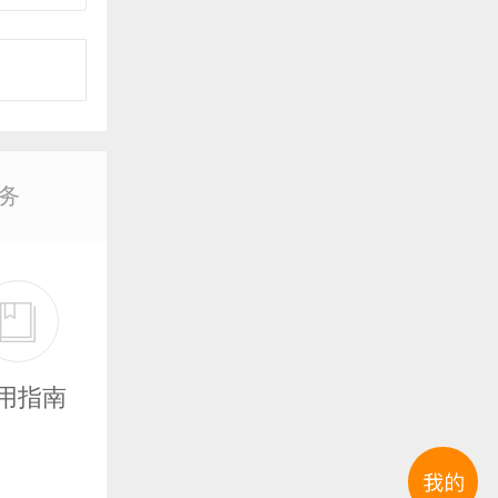
事
购
务
机
译
银
用指南
师