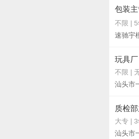
包装
不限 | 
速驰宇
玩具厂
不限 |
汕头市
质检部
大专 | 
汕头市