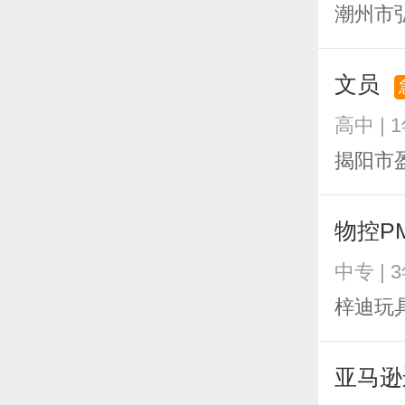
潮州市
文员
高中 | 
揭阳市
物控P
中专 | 
梓迪玩
亚马