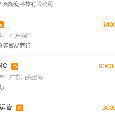
弘兴陶瓷科技有限公司
340
急
1年 | 广东揭阳
盈滨贸易商行
MC
9000
急
3年 | 广东汕头澄海
具厂
逊运营
300
急