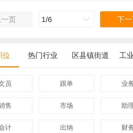
上一页
1/6
下一
职位
热门行业
区县镇街道
工
文员
跟单
业
销售
市场
助
会计
出纳
财