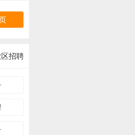
页
业区招聘
务
理
务