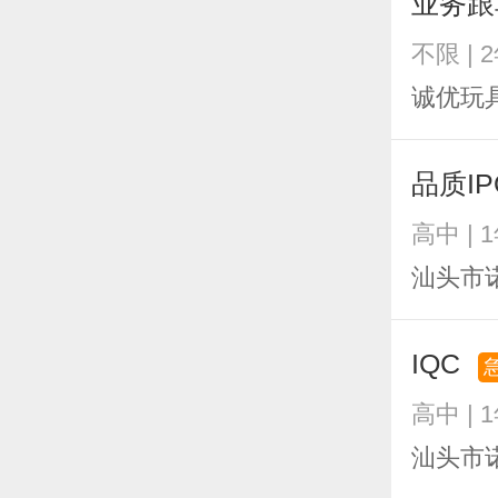
业务
不限 | 
诚优玩
品质I
高中 | 
汕头市
IQC
高中 | 
汕头市