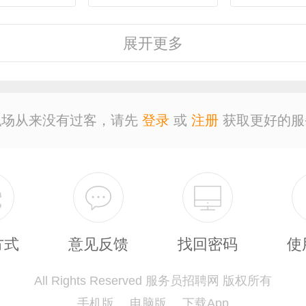
客服
行政
人
展开
更多
经理
主管
采
职场从来没有过客，请先
登录
或
注册
获取更好的服
设计
技术
司
保安
外贸
翻
广告
营业
收
方式
意见反馈
找回密码
使
All Rights Reserved 服务员招聘网 版权所有
服务员
计算机
教
手机版
电脑版
下载App