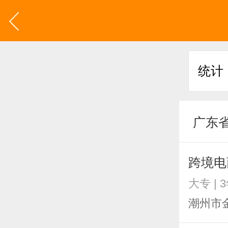
广东
跨境电
大专 | 
潮州市金